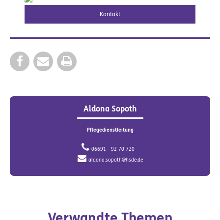
Kontakt
Aldona Sopoth
Pflegedienstleitung
06691 - 92 70 720
aldona.sopoth@hsde.de
Verwandte Themen