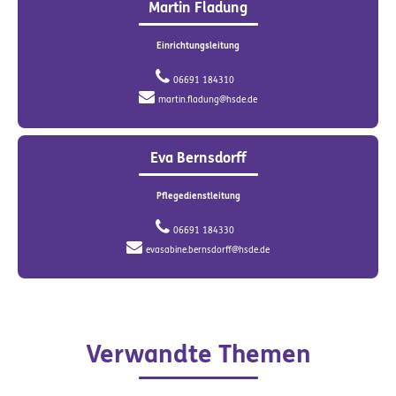
Martin Fladung
Einrichtungsleitung
06691 184310
martin.fladung@hsde.de
Eva Bernsdorff
Pflegedienstleitung
06691 184330
evasabine.bernsdorff@hsde.de
Verwandte Themen