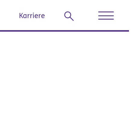
Karriere
telle der
nste und
GmbH